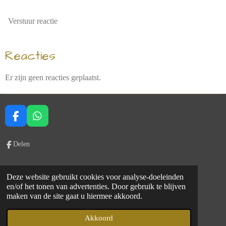
Verstuur reactie
Reacties
Er zijn geen reacties geplaatst.
F
W
a
h
c
a
Delen
e
t
b
s
o
A
Deze website gebruikt cookies voor analyse-doeleinden
o
p
en/of het tonen van advertenties. Door gebruik te blijven
k
p
maken van de site gaat u hiermee akkoord.
© 2023 - 2026 Palazzo Lucini B&B e Appartementi
Akkoord
Powered by
JouwWeb