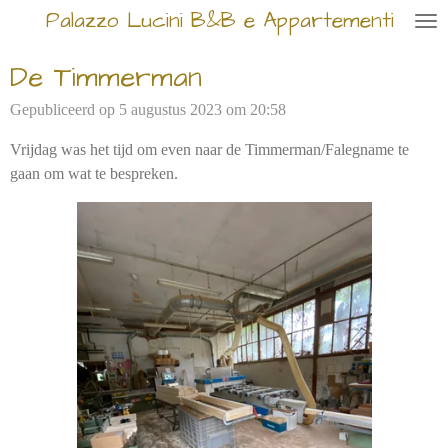
Palazzo Lucini B&B e Appartementi
Ga
direct
De Timmerman
naar
de
Gepubliceerd op 5 augustus 2023 om 20:58
hoofdinhoud
Vrijdag was het tijd om even naar de Timmerman/Falegname te
gaan om wat te bespreken.