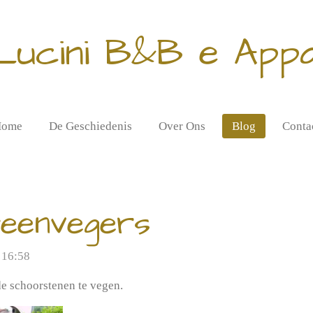
Lucini B&B e App
ome
De Geschiedenis
Over Ons
Blog
Conta
eenvegers
 16:58
e schoorstenen te vegen.