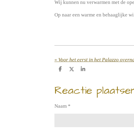
Wij kunnen nu verwarmen met de open
Op naar een warme en behaaglijke wi
«
Voor het eerst in het Palazzo overn
D
D
S
e
e
h
l
e
a
Reactie plaatse
e
l
r
n
e
Naam *