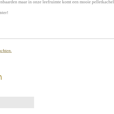
baarden maar in onze leefruimte komt een mooie pelletkachel
nter!
achten.
n