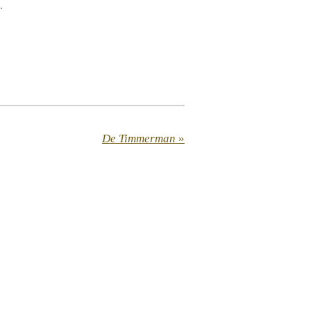
.
De Timmerman
»