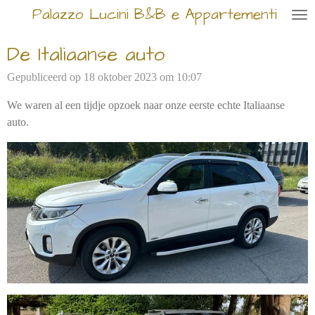
Palazzo Lucini B&B e Appartementi
Ga
direct
De Italiaanse auto
naar
de
Gepubliceerd op 18 oktober 2023 om 10:07
hoofdinhoud
We waren al een tijdje opzoek naar onze eerste echte Italiaanse
auto.