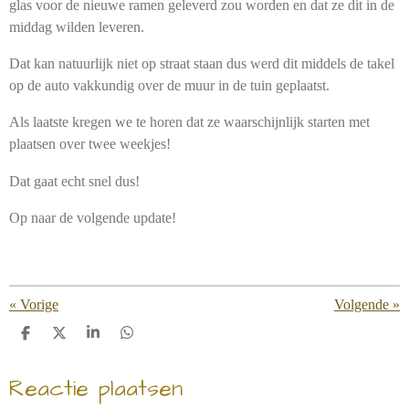
glas voor de nieuwe ramen geleverd zou worden en dat ze dit in de
middag wilden leveren.
Dat kan natuurlijk niet op straat staan dus werd dit middels de takel
op de auto vakkundig over de muur in de tuin geplaatst.
Als laatste kregen we te horen dat ze waarschijnlijk starten met
plaatsen over twee weekjes!
Dat gaat echt snel dus!
Op naar de volgende update!
«
Vorige
Volgende
»
D
D
S
D
e
e
h
e
l
e
a
l
Reactie plaatsen
e
l
r
e
n
e
n