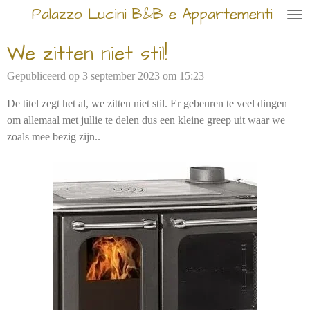
Palazzo Lucini B&B e Appartementi
Ga
direct
We zitten niet stil!
naar
de
Gepubliceerd op 3 september 2023 om 15:23
hoofdinhoud
De titel zegt het al, we zitten niet stil. Er gebeuren te veel dingen
om allemaal met jullie te delen dus een kleine greep uit waar we
zoals mee bezig zijn..