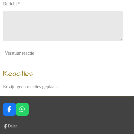
Bericht *
Verstuur reactie
Reacties
Er zijn geen reacties geplaatst.
F
W
a
h
c
a
Delen
e
t