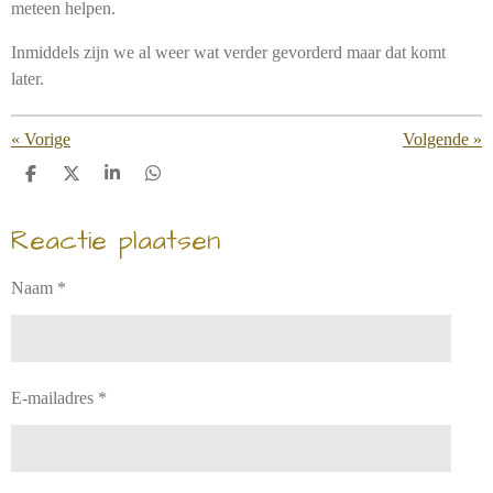
meteen
helpen
.
Inmiddels zijn we al weer wat verder gevorderd maar dat komt
later.
«
Vorige
Volgende
»
D
D
S
D
e
e
h
e
l
e
a
l
Reactie plaatsen
e
l
r
e
n
e
n
Naam *
E-mailadres *