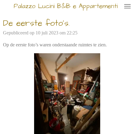
Palazzo Lucini B&B e Appartementi
Ga
direct
De eerste foto's.
naar
de
Gepubliceerd op 10 juli 2023 om 22:25
hoofdinhoud
Op de eerste foto’s waren onderstaande ruimtes te zien.